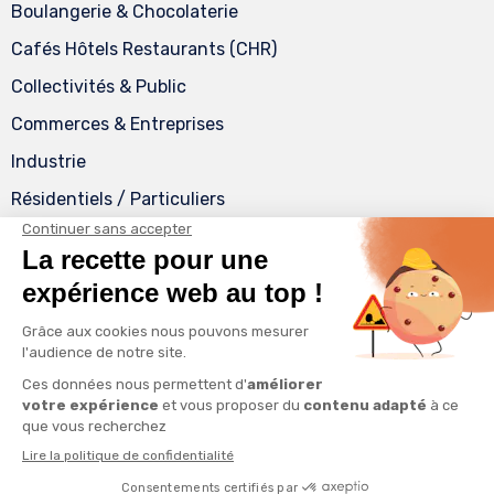
Boulangerie & Chocolaterie
Cafés Hôtels Restaurants (CHR)
Collectivités & Public
Commerces & Entreprises
Industrie
Résidentiels / Particuliers
Contacter A3PM
5 rue Edmond Canelle
ZAC Moulin Marcille
49130 Les Ponts-de-Cé
Tel.
02 41 69 16 16
Mail.
contact@a3pm.fr
Horaires