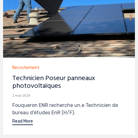
Category
Recrutement
Technicien Poseur panneaux
photovoltaïques
2 mai 2024
Fouqueron ENR recherche un.e Technicien de
bureau d'études EnR (H/F).
Read More