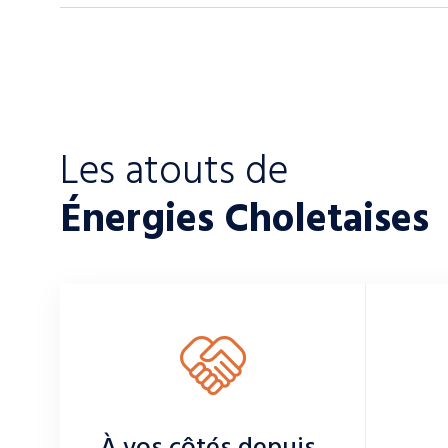
Les atouts de
Énergies Choletaises
À vos côtés depuis